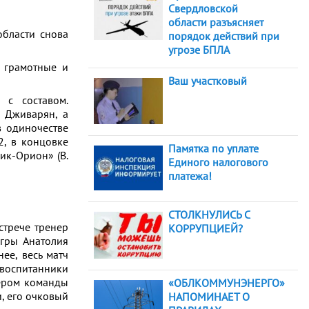
Свердловской
области разъясняет
бласти снова
порядок действий при
угрозе БПЛА
о грамотные и
Ваш участковый
с составом.
л Дживарян, а
 одиночестве
2, в концовке
Памятка по уплате
ик-Орион» (В.
Единого налогового
платежа!
СТОЛКНУЛИСЬ С
стрече тренер
КОРРУПЦИЕЙ?
гры Анатолия
ее, весь матч
воспитанники
дером команды
«ОБЛКОММУНЭНЕРГО»
, его очковый
НАПОМИНАЕТ О