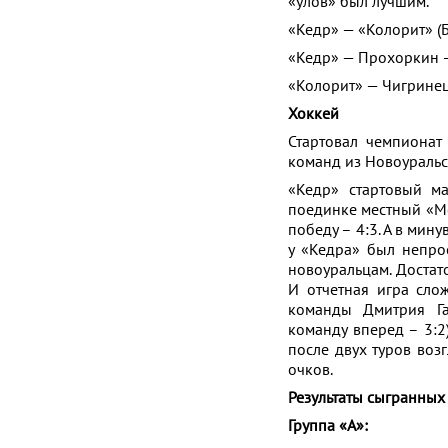
«улов» был лучшим.
«Кедр» — «Колорит» (Бо
«Кедр» — Прохоркин – 
«Колорит» — Чигринец 
Хоккей
Стартовал чемпионат
команд из Новоуральс
«Кедр» стартовый м
поединке местный «Ме
победу – 4:3. А в мин
у «Кедра» был непро
новоуральцам. Достат
И отчетная игра сло
команды Дмитрия Гал
команду вперед – 3:2
после двух туров воз
очков.
Результаты сыгранных
Группа «А»: