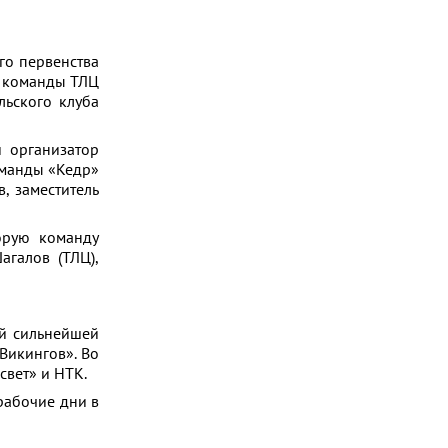
го первенства
– команды ТЛЦ
льского клуба
 организатор
оманды «Кедр»
, заместитель
орую команду
галов (ТЛЦ),
ой сильнейшей
Викингов». Во
свет» и НТК.
 рабочие дни в