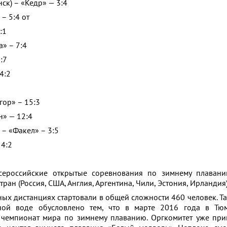
ск) – «Кедр» — 3:4
– 5:4 от
:1
» – 7:4
:7
4:2
гор» – 15:3
н» — 12:4
 – «Факел» – 3:5
 4:2
ероссийские открытые соревнования по зимнему плавани
тран (Россия, США, Англия, Аргентина, Чили, Эстония, Ирландия)
ных дистанциях стартовали в общей сложности 460 человек. Т
ной воде обусловлено тем, что в марте 2016 года в Тю
 чемпионат мира по зимнему плаванию. Оргкомитет уже при