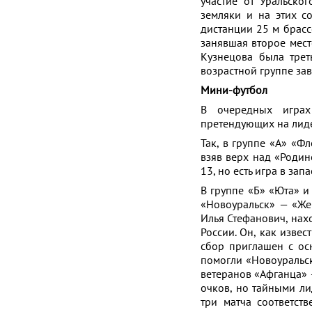
участие от Уральско
земляки и на этих с
дистанции 25 м брасс
занявшая второе мест
Кузнецова была трет
возрастной группе за
Мини-футбол
В очередных играх
претендующих на лиде
Так, в группе «А» «Ф
взяв верх над «Родин
13, но есть игра в запа
В группе «Б» «Юта» и
«Новоуральск» — «Же
Илья Стефанович, нах
России. Он, как изве
сбор приглашен с ос
помогли «Новоуральс
ветеранов «Афганца» —
очков, но тайными ли
три матча соответст