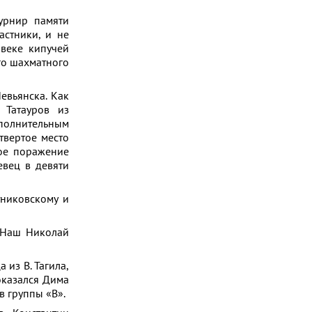
урнир памяти
астники, и не
овеке кипучей
го шахматного
евьянска. Как
 Татауров из
полнительным
твертое место
ное поражение
евец в девяти
никовскому и
 Наш Николай
из В. Тагила,
оказался Дима
в группы «В».