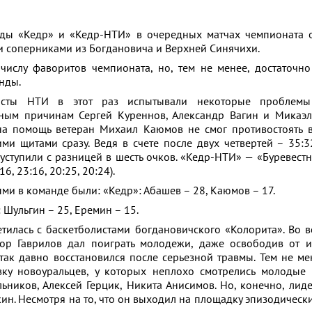
ды «Кедр» и «Кедр-НТИ» в очередных матчах чемпионата о
и соперниками из Богдановича и Верхней Синячихи.
 числу фаворитов чемпионата, но, тем не менее, достаточн
нды.
исты НТИ в этот раз испытывали некоторые проблемы 
зным причинам Сергей Куреннов, Александр Вагин и Микаэ
а помощь ветеран Михаил Каюмов не смог противостоять в
и щитами сразу. Ведя в счете после двух четвертей – 35:3
уступили с разницей в шесть очков. «Кедр-НТИ» — «Буревестн
6, 23:16, 20:25, 20:24).
ми в команде были: «Кедр»: Абашев – 28, Каюмов – 17.
 Шульгин – 25, Еремин – 15.
тилась с баскетболистами богдановичского «Колорита». Во в
р Гаврилов дал поиграть молодежи, даже освободив от и
так давно восстановился после серьезной травмы. Тем не мен
ку новоуральцев, у которых неплохо смотрелись молодые 
ников, Алексей Герцик, Никита Анисимов. Но, конечно, ли
н. Несмотря на то, что он выходил на площадку эпизодически