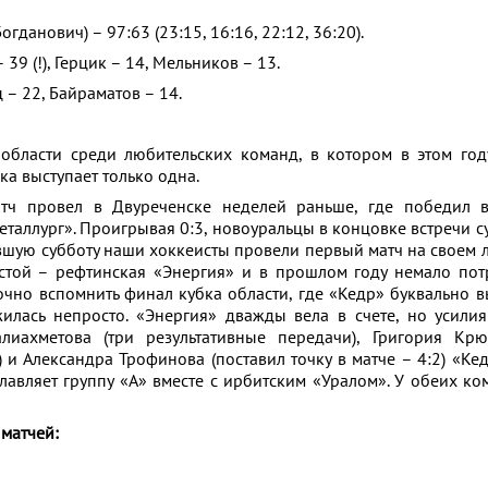
гданович) – 97:63 (23:15, 16:16, 22:12, 36:20).
39 (!), Герцик – 14, Мельников – 13.
– 22, Байраматов – 14.
 области среди любительских команд, в котором в этом год
ка выступает только одна.
атч провел в Двуреченске неделей раньше, где победил 
таллург». Проигрывая 0:3, новоуральцы в концовке встречи с
увшую субботу наши хоккеисты провели первый матч на своем 
стой – рефтинская «Энергия» и в прошлом году немало по
очно вспомнить финал кубка области, где «Кедр» буквально в
жилась непросто. «Энергия» дважды вела в счете, но усили
иахметова (три результативные передачи), Григория Крю
) и Александра Трофинова (поставил точку в матче – 4:2) «Ке
главляет группу «А» вместе с ирбитским «Уралом». У обеих ко
 матчей: