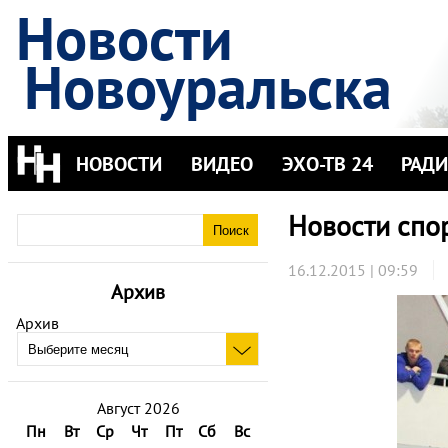
Новости
Новоуральска
НОВОСТИ
ВИДЕО
ЭХО-ТВ 24
РАД
Новости спо
16.12.2015 | 09:59
Архив
Архив
Август 2026
Пн
Вт
Ср
Чт
Пт
Сб
Вс