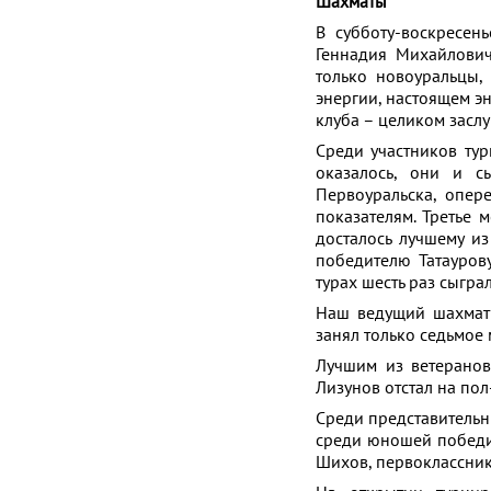
Шахматы
В субботу-воскресен
Геннадия Михайловича
только новоуральцы,
энергии, настоящем э
клуба – целиком заслу
Среди участников тур
оказалось, они и с
Первоуральска, опер
показателям. Третье 
досталось лучшему из
победителю Татауров
турах шесть раз сыгра
Наш ведущий шахмати
занял только седьмое 
Лучшим из ветеранов
Лизунов отстал на пол
Среди представительн
среди юношей победи
Шихов, первоклассник