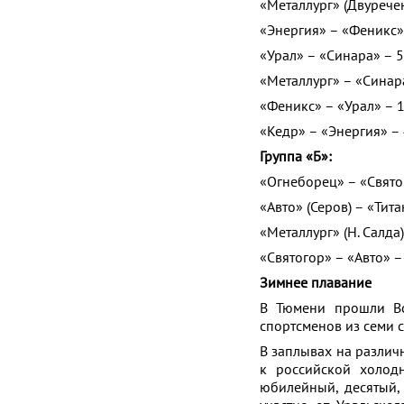
«Металлург» (Двуречен
«Энергия» – «Феникс» 
«Урал» – «Синара» – 5
«Металлург» – «Синара
«Феникс» – «Урал» – 1
«Кедр» – «Энергия» – 
Группа «Б»:
«Огнеборец» – «Свято
«Авто» (Серов) – «Тита
«Металлург» (Н. Салда)
«Святогор» – «Авто» –
Зимнее плавание
В Тюмени прошли Вс
спортсменов из семи с
В заплывах на различ
к российской холод
юбилейный, десятый,