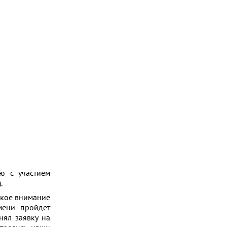
ю с участием
.
акое внимание
мени пройдет
нял заявку на