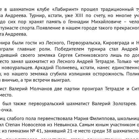
ье в шахматном клубе «Лабиринт» прошел традиционный т
 Андреева. Турнир, кстати, уже XIII по счету, но многие уч
 до сих пор хранят память о Геннадии Михайловиче – чел
нтузиасте спорта. Появление в нашем городе такого прекрасно
га Андреева.
нира были гости из Лесного, Первоуральска, Кировграда и Н
ыграли главные роли. Победителем турнира стал Андрей
едивший своего земляка Сергея Ситниковского лишь по до
место занял шахматист из Лесного Андрей Тетрадзе. Только че
 новоуральцев. Аркадий Полиевец, кстати, нанес единствен
у, но нашего земляка сгубила излишняя осторожность. Поли
л вничью, а три встречи выиграл.
ст Валерий Молчанов две партии проиграл Тетрадзе и Сит
место.
 был также первоуральский шахматист Валерий Золотарев.
-очка.
иц слабого пола первенствовала Мария Филиппова, школьница 
л Степан Новоселов из Невьянска. Самым юным участником 
 из гимназии № 41, занявший 21-е место среди 38 шахматисто