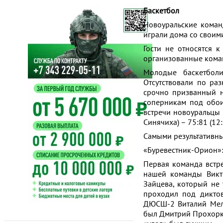
Баскетбол
Новоуральские коман
играли дома со своим
Гости не относятся к
организованные кома
Молодые баскетбол
Отсутствовали по ра
срочно призванный н
соперникам под обоим
встречи новоуральцы 
Синячиха) – 75:81 (12:1
Самыми результативны
«Буревестник-Орион»:
Первая команда встре
нашей команды Викто
Зайцева, который не 
проходил под диктов
ДЮСШ-2 Виталий Мель
был Дмитрий Прохорки