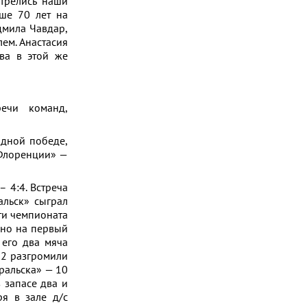
отрелись наши
рше 70 лет на
дмила Чавдар,
ем. Анастасия
ва в этой же
ечи команд,
одной победе,
«Флоренции» —
 4:4. Встреча
альск» сыграл
ти чемпионата
 но на первый
 его два мяча
-2 разгромили
уральска» — 10
 запасе два и
ря в зале д/с