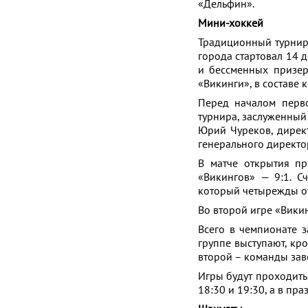
«Дельфин».
Мини-хоккей
Традиционный турнир
города стартовал 14 
и бессменных призеро
«Викинги», в составе
Перед началом перво
турнира, заслуженный
Юрий Чуреков, директ
генерального директо
В матче открытия п
«Викингов» — 9:1. С
который четырежды от
Во второй игре «Викин
Всего в чемпионате з
группе выступают, кр
второй – команды заво
Игры будут проходить 
18:30 и 19:30, а в пр