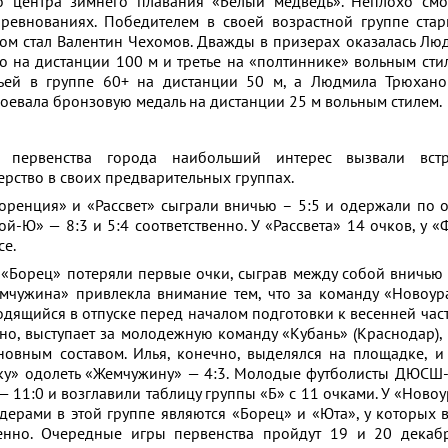
го центра зимнего плавания «Белый медведь». Неплохо см
оревнованиях. Победителем в своей возрастной группе ста
ом стал Валентин Чехомов. Дважды в призерах оказалась Лю
о на дистанции 100 м и третье на «полтиннике» вольным стил
ьей в группе 60+ на дистанции 50 м, а Людмила Трюхано
воевала бронзовую медаль на дистанции 25 м вольным стилем.
 первенства города наибольший интерес вызвали встр
рство в своих предварительных группах.
лоренция» и «Рассвет» сыграли вничью – 5:5 и одержали по 
ой-Ю» — 8:3 и 5:4 соответственно. У «Рассвета» 14 очков, у 
се.
 «Борец» потеряли первые очки, сыграв между собой вничью –
мчужина» привлекла внимание тем, что за команду «Новоур
одящийся в отпуске перед началом подготовки к весенней час
стно, выступает за молодежную команду «Кубань» (Краснодар),
новным составом. Илья, конечно, выделялся на площадке, и
ку» одолеть «Жемчужину» — 4:3. Молодые футболисты ДЮСШ
 11:0 и возглавили таблицу группы «Б» с 11 очками. У «Ново
дерами в этой группе являются «Борец» и «Юта», у которых в
венно. Очередные игры первенства пройдут 19 и 20 декаб