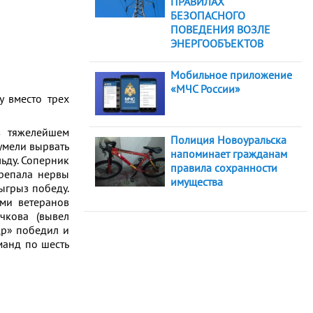
ПРАВИЛАХ
БЕЗОПАСНОГО
ПОВЕДЕНИЯ ВОЗЛЕ
ЭНЕРГООБЪЕКТОВ
Мобильное приложение
«МЧС России»
у вместо трех
в тяжелейшем
Полиция Новоуральска
умели вырвать
напоминает гражданам
льду. Соперник
правила сохранности
трепала нервы
имущества
ыгрыз победу.
ями ветеранов
чкова (вывел
др» победил и
манд по шесть