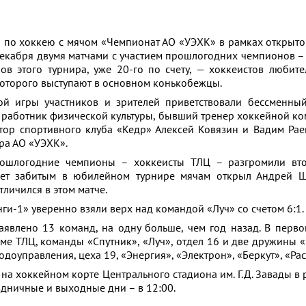
 по хоккею с мячом «Чемпионат АО «УЭХК» в рамках открыто
декабря двумя матчами с участием прошлогодних чемпионов 
в этого турнира, уже 20-го по счету, — хоккеистов любите
 которого выступают в основном конькобежцы.
й игры участников и зрителей приветствовали бессменный
 работник физической культуры, бывший тренер хоккейной к
ор спортивного клуба «Кедр» Алексей Ковязин и Вадим Раев
ра АО «УЭХК».
рошлогодние чемпионы – хоккеисты ТЛЦ – разгромили вт
чет забитым в юбилейном турнире мячам открыл Андрей Ша
личился в этом матче.
ги-1» уверенно взяли верх над командой «Луч» со счетом 6:1.
аявлено 13 команд, на одну больше, чем год назад. В перв
оме ТЛЦ, команды «Спутник», «Луч», отдел 16 и две дружины «
доуправления, цеха 19, «Энергия», «Электрон», «Беркут», «Рас
на хоккейном корте Центрального стадиона им. Г.Д. Завады в
аздничные и выходные дни – в 12:00.