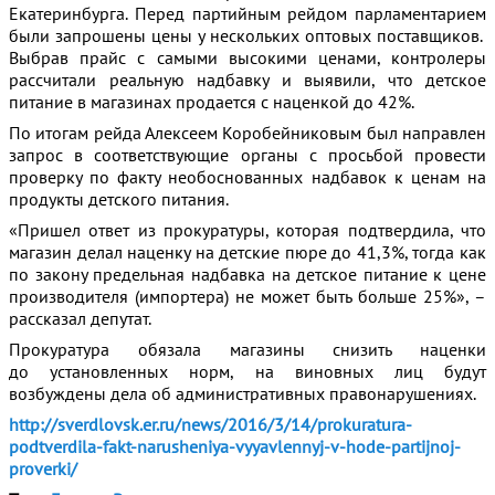
Екатеринбурга. Перед партийным рейдом парламентарием
были запрошены цены у нескольких оптовых поставщиков.
Выбрав прайс с самыми высокими ценами, контролеры
рассчитали реальную надбавку и выявили, что детское
питание в магазинах продается с наценкой до 42%.
По итогам рейда Алексеем Коробейниковым был направлен
запрос в соответствующие органы с просьбой провести
проверку по факту необоснованных надбавок к ценам на
продукты детского питания.
«Пришел ответ из прокуратуры, которая подтвердила, что
магазин делал наценку на детские пюре до 41,3%, тогда как
по закону предельная надбавка на детское питание к цене
производителя (импортера) не может быть больше 25%», –
рассказал депутат.
Прокуратура обязала магазины снизить наценки
до установленных норм, на виновных лиц будут
возбуждены дела об административных правонарушениях.
http://sverdlovsk.er.ru/news/2016/3/14/prokuratura-
podtverdila-fakt-narusheniya-vyyavlennyj-v-hode-partijnoj-
proverki/