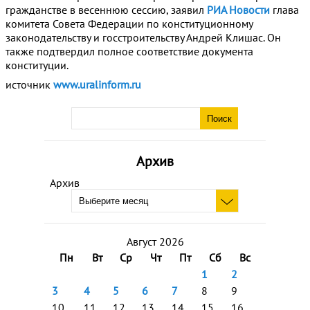
гражданстве в весеннюю сессию, заявил
РИА Новости
глава
комитета Совета Федерации по конституционному
законодательству и госстроительству Андрей Клишас. Он
также подтвердил полное соответствие документа
конституции.
источник
www.uralinform.ru
Архив
Архив
Август 2026
Пн
Вт
Ср
Чт
Пт
Сб
Вс
1
2
3
4
5
6
7
8
9
10
11
12
13
14
15
16