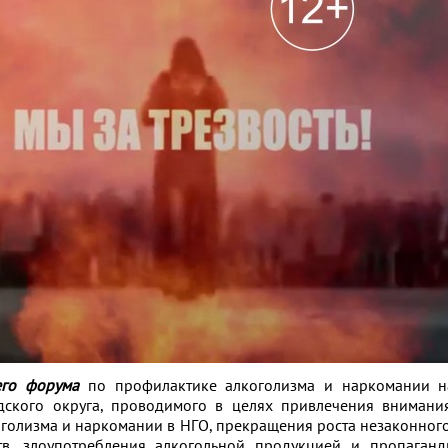
его форума
по профилактике алкоголизма и наркомании н
дского округа, проводимого в целях привлечения внимани
голизма и наркомании в НГО, прекращения роста незаконног
тв, злоупотребления алкогольной продукцией и пропаганд