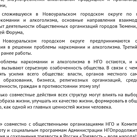
ни,
, сложившуюся в Новоуральском городском округе по 
ркомании и алкоголизма, основные направления взаимод
пыт деятельности общественных организаций городов Тюмени
тей Форума,
овоуральском городском округе предпринимаются о
вия в решении проблемы наркомании и алкоголизма. Трети
ранее работы.
блемы наркомании и алкоголизма в НГО остаются, и 
 вызывают серьезную озабоченность общества. В связи с че
ть усилия всего общества: власти, органов местного сам
 образования, бизнеса, религиозных организаций, сред
нности, граждан в противостоянии этому злу!
олько совместные действия всех структур могут влиять на выб
образа жизни, улучшать их качество жизни, формировать в об
, как одной из главных ценностей жизни человека.
»
совместно с общественными организациями НГО и Комите
орту и социальным программам Администрации НГОпродолжи
 и сохранения трезвости в России «Трезвость – воля народа!