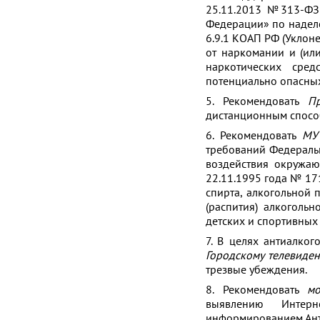
25.11.2013 №313-ФЗ 
Федерации» по надел
6.9.1 КОАП РФ (Уклон
от наркомании и (ил
наркотических сре
потенциально опасных
5. Рекомендовать
Пр
дистанционным спосо
6. Рекомендовать
МУ
требований Федераль
воздействия окружаю
22.11.1995 года № 17
спирта, алкогольной
(распития) алкоголь
детских и спортивных
7. В целях антиалко
Городскому телевиде
трезвые убеждения.
8. Рекомендовать
м
выявлению Интерн
информированием Ант