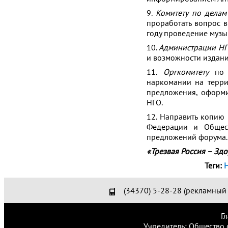
9.
Комитету по делам
проработать вопрос 
году проведение музы
10.
Администрации Н
и возможности издани
11.
Оргкомитету
по п
наркомании на терри
предложения, оформи
НГО.
12. Направить копию
Федерации и Общес
предложений форума.
«Трезвая Россия – Здо
Теги:
Н
(34370) 5-28-28 (рекламный 
Г
Учредитель: Общество 