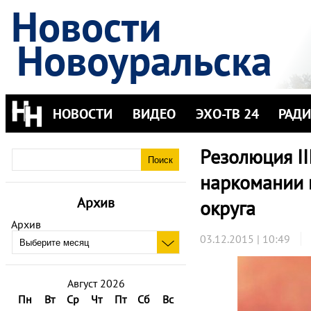
Новости
Новоуральска
НОВОСТИ
ВИДЕО
ЭХО-ТВ 24
РАД
Резолюция II
наркомании 
Архив
округа
Архив
03.12.2015 | 10:49
Август 2026
Пн
Вт
Ср
Чт
Пт
Сб
Вс