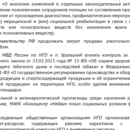
«О внесении изменений в отдельные законодательные акт
ению полномочием сотрудников полиции по составлению прот
ение от прохождения диагностики, профилактических меропри
и) медицинской и (или) социальной реабилитации в связи с
дств или психотропных веществ без назначения врача
 психоактивных веществ);
авительству РФ
продолжить запрет продажи алкогольно
бом.
 МВД России по НГО и п. Уральский
усилить контроль за
ного закона от 23.02.2013 года № 15-ФЗ «Об охране здоров
щего табачного дыма и последствий табака» и Федерально
1-ФЗ «О государственном регулировании производства и обор
 продукции и спиртосодержащей продукции и об ограничени
ной продукции» на территории НГО, особо уделив внимани
 площадок.
гольной и антинаркотической пропаганды среди населения 
нию,
МАУК «Киноцентр «Нейва»
показ социальных роликов
олодежным общественным организациям НГО
организова
ет-ресурсов, содержащих рекламу наркотиков с 
инаркотической комиссии НГО о выявленных ресурсах.