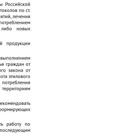
ы Российской
околов по ст.
ятий, лечения
 потреблением
 либо новых
й продукции
 выполнением
ья граждан от
го закона от
ота этилового
и потребления
е территориям
рекомендовать
 формирующих
ть работу по
последующим