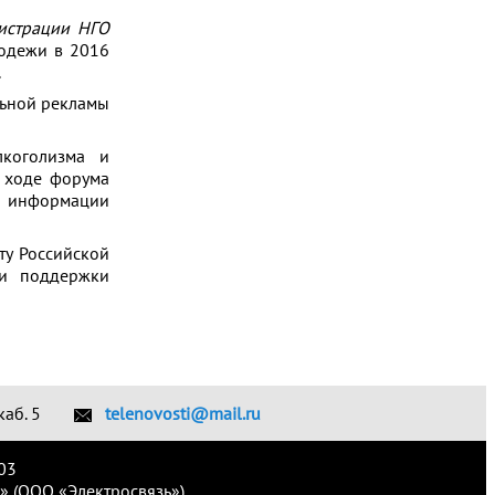
истрации НГО
одежи в 2016
.
льной рекламы
коголизма и
 ходе форума
й информации
ту Российской
 и поддержки
каб. 5
telenovosti@mail.ru
03
» (ООО «Электросвязь»)