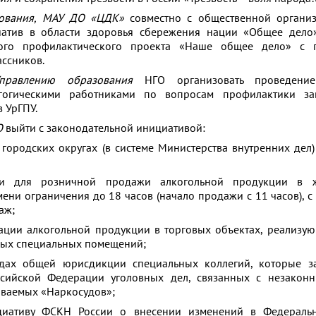
зования, МАУ ДО «ЦДК»
совместно с общественной органи
иатив в области здоровья сбережения нации «Общее дело
ого профилактического проекта «Наше общее дело» с 
ссников.
правлению образования
НГО организовать проведение
гогическими работниками по вопросам профилактики за
 УрГПУ.
О
выйти с законодательной инициативой:
 городских округах (в системе Министерства внутренних дел
нии для розничной продажи алкогольной продукции в 
ени ограничения до 18 часов (начало продажи с 11 часов), с
аж;
изации алкогольной продукции в торговых объектах, реализ
ных специальных помещений;
удах общей юрисдикции специальных коллегий, которые з
ссийской Федерации уголовных дел, связанных с незакон
ываемых «Наркосудов»;
циативу ФСКН России о внесении изменений в Федераль