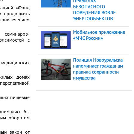
ПРАВИЛАХ
БЕЗОПАСНОГО
зацией «Фонд
ПОВЕДЕНИЯ ВОЗЛЕ
» продолжить
ЭНЕРГООБЪЕКТОВ
привлечением
Мобильное приложение
 семинаров-
«МЧС России»
висимостей с
Полиция Новоуральска
) медицинских
напоминает гражданам
правила сохранности
жилых домах
имущества
 перспективой
ующих пищевые
анимались бы
ным оборотом
ный закон от