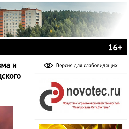
16+
зма и
Версия для слабовидящих
дского