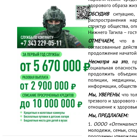
здорового образа жиз
ОБСУДИВ
ситуацию
распространения на
структур общества, о
Нижнего Тагила – гос
ОТМЕЧАЕМ,
что в Н
согласованные дейст
продолжение начатой 
Несмотря на это
,
про
социальная опасность
продолжить объединя
полиции, медицины,
информации, обществе
Мы, УВЕРЕНЫ
, что т
трезвого и здорового 
отношение к здоровью
Мы, ПРЕДЛАГАЕМ:
1.
ОООО «Оптималист
молодежи, семьи, сп
программы утверждения