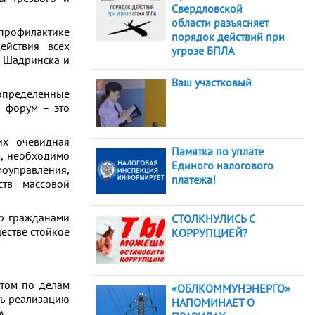
Свердловской
области разъясняет
профилактике
порядок действий при
ействия всех
угрозе БПЛА
, Шадринска и
Ваш участковый
пределенные
й форум – это
их очевидная
Памятка по уплате
м, необходимо
Единого налогового
оуправления,
платежа!
ств массовой
ор гражданами
СТОЛКНУЛИСЬ С
ществе стойкое
КОРРУПЦИЕЙ?
том по делам
«ОБЛКОММУНЭНЕРГО»
ть реализацию
НАПОМИНАЕТ О
».