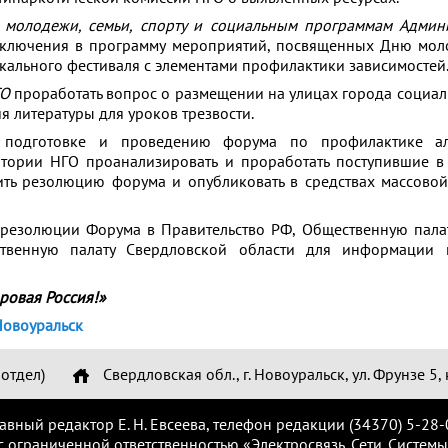
 молодежи, семьи, спорту и социальным программам Админ
включения в программу мероприятий, посвященных Дню мол
кального фестиваля с элементами профилактики зависимостей
ГО
проработать вопрос о размещении на улицах города социа
я литературы для уроков трезвости.
одготовке и проведению форума по профилактике ал
тории НГО проанализировать и проработать поступившие в
ть резолюцию форума и опубликовать в средствах массово
 резолюции Форума в Правительство РФ, Общественную пала
твенную палату Свердловской области для информации
ровая Россия!»
овоуральск
отдел)
Свердловская обл., г. Новоуральск, ул. Фрунзе 5, 
лавный редактор Е. Н. Евсеева, телефон редакции (34370) 5-28-
с ограниченной ответственностью «Электросвязь. Сети. Системы