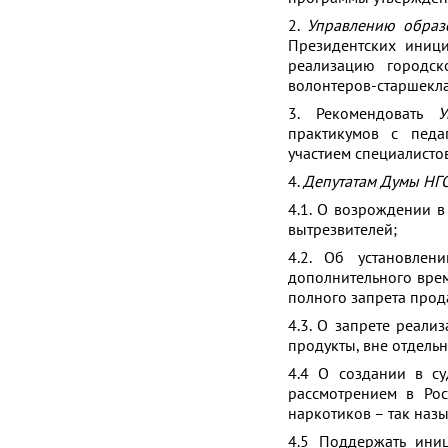
2.
Управлению обра
Президентских иниц
реализацию городск
волонтеров-старшекла
3. Рекомендовать
У
практикумов с педа
участием специалистов
4.
Депутатам Думы НГ
4.1. О возрождении в
вытрезвителей;
4.2. Об установле
дополнительного врем
полного запрета прод
4.3. О запрете реал
продукты, вне отдель
4.4 О создании в с
рассмотрением в Ро
наркотиков – так наз
4.5 Поддержать ини