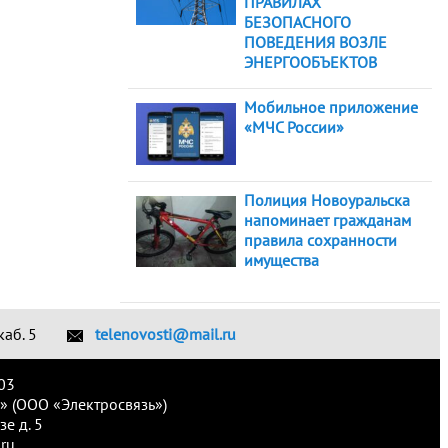
ПРАВИЛАХ
БЕЗОПАСНОГО
ПОВЕДЕНИЯ ВОЗЛЕ
ЭНЕРГООБЪЕКТОВ
Мобильное приложение
«МЧС России»
Полиция Новоуральска
напоминает гражданам
правила сохранности
имущества
каб. 5
telenovosti@mail.ru
03
» (ООО «Электросвязь»)
е д. 5
ru.