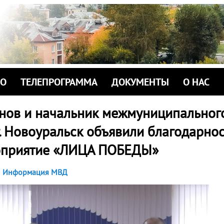
ИО
ТЕЛЕПРОГРАММА
ДОКУМЕНТЫ
О НАС
анов и начальник межмуниципальног
. Новоуральск объявили благодарнос
оприятие «ЛИЦА ПОБЕДЫ»
Информация МВД