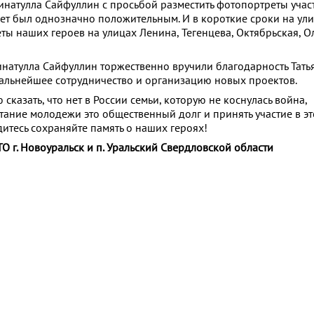
инатулла Сайфуллин с просьбой разместить фотопортреты уча
твет был однозначно положительным. И в короткие сроки на ул
ы наших героев на улицах Ленина, Тегенцева, Октябрьская, О
натулла Сайфуллин торжественно вручили благодарность Тать
альнейшее сотрудничество и организацию новых проектов.
сказать, что нет в России семьи, которую не коснулась война,
тание молодежи это общественный долг и принять участие в э
итесь сохраняйте память о наших героях!
О г. Новоуральск и п. Уральский Свердловской области