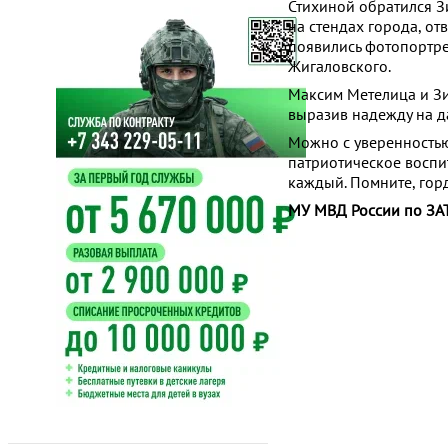
Стихиной обратился З
на стендах города, о
появились фотопортрет
Жигаловского.
Максим Метелица и Зи
выразив надежду на д
Можно с уверенностью 
патриотическое воспи
каждый. Помните, горд
МУ МВД России по ЗАТ