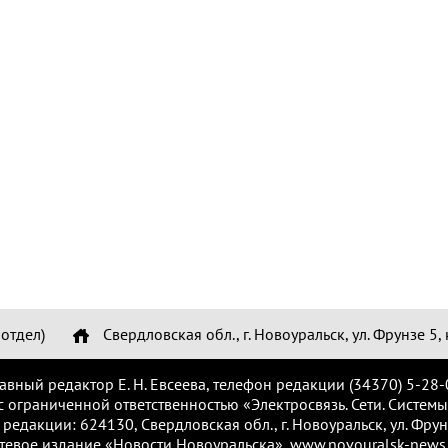
отдел)
Свердловская обл., г. Новоуральск, ул. Фрунзе 5, 
лавный редактор Е. Н. Евсеева, телефон редакции (34370) 5-28-
с ограниченной ответственностью «Электросвязь. Сети. Системы
 редакции: 624130, Свердловская обл., г. Новоуральск, ул. Фрунз
тевое издание «Новости Новоуральска», www.novouralsk-news.