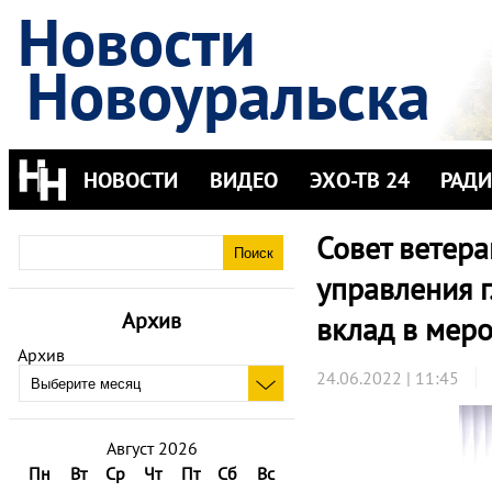
Новости
Новоуральска
НОВОСТИ
ВИДЕО
ЭХО-ТВ 24
РАД
Совет ветер
управления г
Архив
вклад в мер
Архив
24.06.2022 | 11:45
Август 2026
Пн
Вт
Ср
Чт
Пт
Сб
Вс