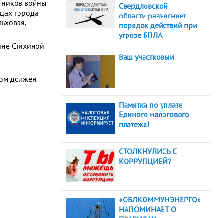
стников войны
Свердловской
ицах города
области разъясняет
льховая,
порядок действий при
угрозе БПЛА
яне Стихиной
Ваш участковый
том должен
Памятка по уплате
Единого налогового
платежа!
СТОЛКНУЛИСЬ С
КОРРУПЦИЕЙ?
«ОБЛКОММУНЭНЕРГО»
НАПОМИНАЕТ О