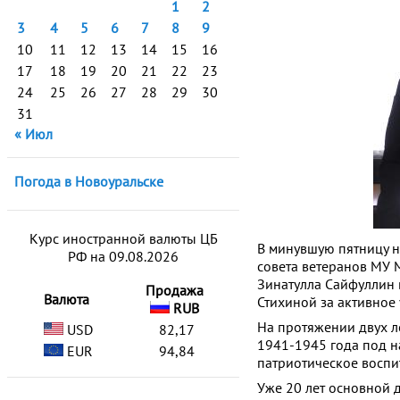
1
2
3
4
5
6
7
8
9
10
11
12
13
14
15
16
17
18
19
20
21
22
23
24
25
26
27
28
29
30
31
« Июл
Погода в Новоуральске
Курс иностранной валюты ЦБ
В минувшую пятницу 
РФ на 09.08.2026
совета ветеранов МУ М
Зинатулла Сайфуллин 
Продажа
Валюта
Стихиной за активное
RUB
На протяжении двух л
USD
82,17
1941-1945 года под 
EUR
94,84
патриотическое воспи
Уже 20 лет основной д