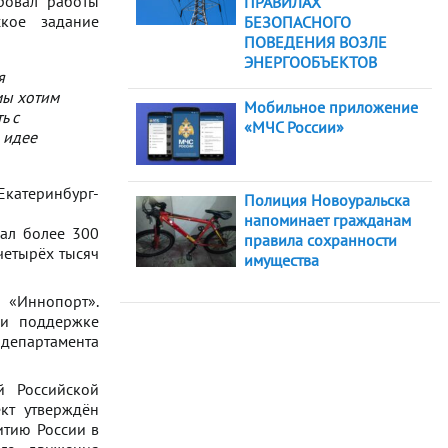
ровал работы
ПРАВИЛАХ
ское задание
БЕЗОПАСНОГО
ПОВЕДЕНИЯ ВОЗЛЕ
ЭНЕРГООБЪЕКТОВ
я
мы хотим
Мобильное приложение
ь с
«МЧС России»
 идее
Екатеринбург-
Полиция Новоуральска
напоминает гражданам
рал более 300
правила сохранности
четырёх тысяч
имущества
я «Иннопорт».
ри поддержке
департамента
й Российской
кт утверждён
итию России в