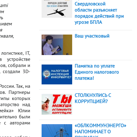
Свердловской
kami
области разъясняет
ям
порядок действий при
ть
угрозе БПЛА
 живем
я
иваля,
Ваш участковый
огистике, IT,
 устройстве
ов, собрали и
Памятка по уплате
, создали 3D-
Единого налогового
платежа!
оссии. Так, на
ов. Партнеры
СТОЛКНУЛИСЬ С
типы которых
КОРРУПЦИЕЙ?
раторство над
мейка» Юлии
вительно были
е с авторами
«ОБЛКОММУНЭНЕРГО»
НАПОМИНАЕТ О