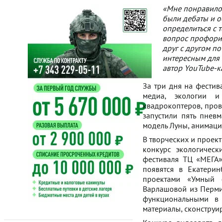
«Мне понравилос
были дебаты и о
определиться с т
вопрос профорие
друг с другом п
интересным для 
автор YouTube-к
За три дня на фестив
медиа, экологии и
квадрокоптеров, пров
запустили пять пнев
модель Луны, анимаци
В творческих и проект
конкурс экологическ
фестиваля ТЦ «МЕГА»
появятся в Екатерин
проектами «Умный
Варлашовой из Перми
функциональными в 
материалы, сконструир