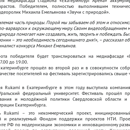
ля медиафасада стадиона «Екатеринбург Арена» аккумули
зрастов. Победителем, полностью выполнившим техниче
видеоролик Михаила Емельянова «Звучи с природой».
лемая часть природы. Порой мы забываем об этом и относимс
 по-варварски к окружающему миру. Своим видеообращением 
рирода помогает нам создавать, жить, творить и побеждать. Быт
онии – это необходимость сегодняшнего дня!», – рассказал об
налист конкурса Михаил Емельянов.
бота победителя будет транслироваться на медиафасаде «
7.00 до 19.00.
Екатеринбурге прошёл во второй раз и в совокупности соб
качестве посетителей на фестиваль зарегистрировались свыше 
я Rukami в Екатеринбурге в этом году выступила компани
Уральский федеральный университет. Фестиваль прошёл п
ования и молодёжной политики Свердловской области и 
рации Екатеринбурга.
ь Rukami – это некоммерческий проект, инициированны
й и реализуемый Фондом поддержки проектов НТИ. Прое
нте РФ по модернизации экономики и инновационному разв