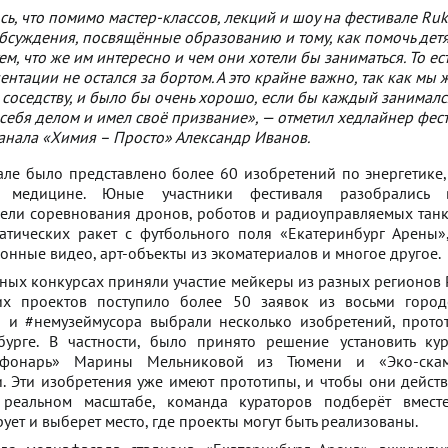
ь, что помимо мастер-классов, лекций и шоу на фестивале Ru
бсуждения, посвящённые образованию и тому, как помочь дет
ем, что же им интересно и чем они хотели бы заниматься. То ес
нтации не остался за бортом. А это крайне важно, так как мы
о соседству, и было бы очень хорошо, если бы каждый занималс
себя делом и имел своё призвание», — отметил хедлайнер фест
анала «Химия – Просто» Александр Иванов.
але было представлено более 60 изобретений по энергетике, л
 медицине. Юные участники фестиваля разобрались в
ели соревнования дронов, роботов и радиоуправляемых танк
матических ракет с футбольного поля «Екатеринбург Арены»
онные видео, арт-объекты из экоматериалов и многое другое.
ных конкурсах приняли участие мейкеры из разных регионов Р
их проектов поступило более 50 заявок из восьми город
 и #немузеймусора выбрали несколько изобретений, прото
бурге. В частности, было принято решение установить ку
 фонарь» Марины Мельниковой из Тюмени и «Эко-ска
. Эти изобретения уже имеют прототипы, и чтобы они дейст
реальном масштабе, команда кураторов подберёт вмест
ует и выберет место, где проекты могут быть реализованы.