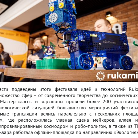
асти подведены итоги фестиваля идей и технологий Ruka
ножество сфер – от современного творчества до космических
Мастер-классы и воркшопы провели более 200 участников
иологической ситуацией большинство мероприятий фестив
ямые трансляции велись параллельно с нескольких площа
», где расположилась главная сцена мейкеров, аллея из
мпровизированный космодром и робо-полигон, а также из Т
львара работала офлайн-площадка по направлению «Экология»