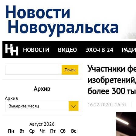
Новости
Новоуральска
НОВОСТИ
ВИДЕО
ЭХО-ТВ 24
РАД
Участники ф
изобретений
Архив
более 300 т
Архив
16.12.2020 | 16:52
Август 2026
Пн
Вт
Ср
Чт
Пт
Сб
Вс