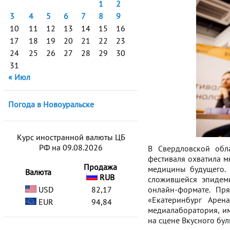
1
2
3
4
5
6
7
8
9
10
11
12
13
14
15
16
17
18
19
20
21
22
23
24
25
26
27
28
29
30
31
« Июл
Погода в Новоуральске
Курс иностранной валюты ЦБ
РФ на 09.08.2026
В Свердловской обл
фестиваля охватила м
Продажа
медицины будущего. 
Валюта
RUB
сложившейся эпидем
USD
82,17
онлайн-формате. Пр
«Екатеринбург Арена
EUR
94,84
медиалаборатория, и
на сцене Вкусного бу