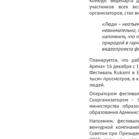
Конкурс видеоарта д
участников всех во
организаторов, стал 
«Люди – неотъем
невнимательно,
напомнить, что п
природой в гарм
видеопроекта фи
Планируется, что ра
Арена» 16 декабря с 1
Фестиваль Rukami в 
тысяч просмотров, в 
людей.
Оператором фестивал
Соорганизатором – 
министерства образ
образования Админист
Напомним, фестивал
венчурной компнаие
Советом при Президе