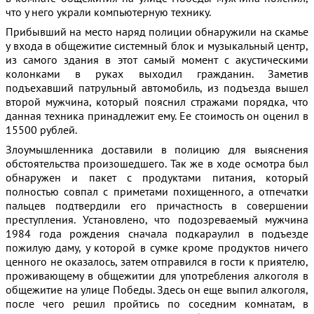
что у него украли компьютерную технику.
Прибывший на место наряд полиции обнаружили на скамье
у входа в общежитие системный блок и музыкальный центр,
из самого здания в этот самый момент с акустическими
колонками в руках выходил гражданин. Заметив
подъехавший патрульный автомобиль, из подъезда вышел
второй мужчина, который пояснил стражами порядка, что
данная техника принадлежит ему. Ее стоимость он оценил в
15500 рублей.
Злоумышленника доставили в полицию для выяснения
обстоятельства произошедшего. Так же в ходе осмотра был
обнаружен и пакет с продуктами питания, который
полностью совпал с приметами похищенного, а отпечатки
пальцев подтвердили его причастность в совершении
преступления. Установлено, что подозреваемый мужчина
1984 года рождения сначала подкараулил в подъезде
пожилую даму, у которой в сумке кроме продуктов ничего
ценного не оказалось, затем отправился в гости к приятелю,
проживающему в общежитии для употребления алкоголя в
общежитие на улице Победы. Здесь он еще выпил алкоголя,
после чего решил пройтись по соседним комнатам, в