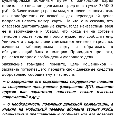
купле-продаже обманным путем с банковской карты
произошло списание денежных средств в сумме 275000
рублей. Заявительница рассказала, что появился покупатель
для приобретения ее вещей и для перевода ей денег
попросил назвать номер карты. На что она сказала, что
опасается диктовать данные карты, тогда неизвестный ввел
ее в заблуждение и убедил, что когда ей на сотовый
телефон придет код, ей просто нужно его сообщить ему.
Увидев, что с карты стали списываться денежные средства,
женщина заблокировала карту и обратилась в
обслуживающий банк и полицию. Проводится проверка,
решается вопрос о возбуждении уголовного дела.
Уважаемые граждане, помните, цель мошенников –
заставить потерпевшего передать свои денежные средства
добровольно, сообщив ему, в частности:
— о
задержании его
р
одственника
сотрудниками полиции
за совершение преступления (совершение ДТП, хранение
оружия или наркотиков, нанесение тяжких телесных
повреждений и др.);
—
о необходимости получения денежной компенсации, а
именно на мобильный телефон абонента звонит якобы
официальный представитель и сообщает, что для возврата