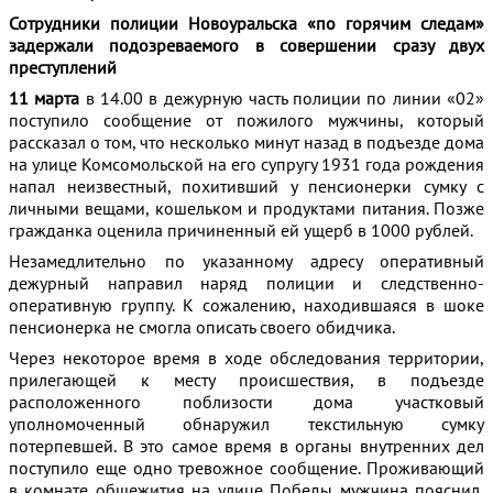
Сотрудники полиции Новоуральска «по горячим следам»
задержали подозреваемого в совершении сразу двух
преступлений
11 марта
в 14.00 в дежурную часть полиции по линии «02»
поступило сообщение от пожилого мужчины, который
рассказал о том, что несколько минут назад в подъезде дома
на улице Комсомольской на его супругу 1931 года рождения
напал неизвестный, похитивший у пенсионерки сумку с
личными вещами, кошельком и продуктами питания. Позже
гражданка оценила причиненный ей ущерб в 1000 рублей.
Незамедлительно по указанному адресу оперативный
дежурный направил наряд полиции и следственно-
оперативную группу. К сожалению, находившаяся в шоке
пенсионерка не смогла описать своего обидчика.
Через некоторое время в ходе обследования территории,
прилегающей к месту происшествия, в подъезде
расположенного поблизости дома участковый
уполномоченный обнаружил текстильную сумку
потерпевшей. В это самое время в органы внутренних дел
поступило еще одно тревожное сообщение. Проживающий
в комнате общежития на улице Победы мужчина пояснил,