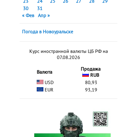
23
24
25
26
27
28
29
30
31
« Фев
Апр »
Погода в Новоуральске
Курс иностранной валюты ЦБ РФ на
07.08.2026
Продажа
Валюта
RUB
USD
80,93
EUR
93,19