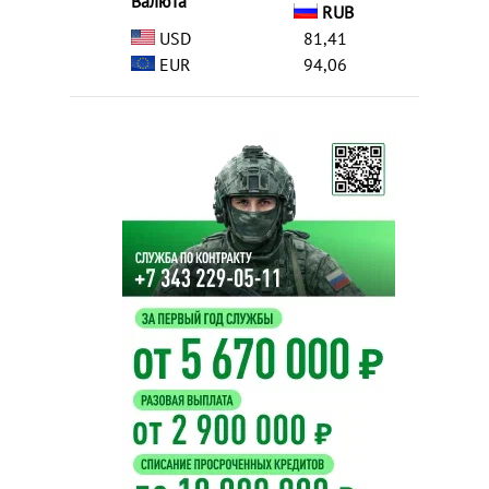
Валюта
RUB
USD
81,41
EUR
94,06