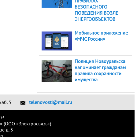
ПРАВИЛАХ
БЕЗОПАСНОГО
ПОВЕДЕНИЯ ВОЗЛЕ
ЭНЕРГООБЪЕКТОВ
Мобильное приложение
«МЧС России»
Полиция Новоуральска
напоминает гражданам
правила сохранности
имущества
каб. 5
telenovosti@mail.ru
03
» (ООО «Электросвязь»)
е д. 5
ru.