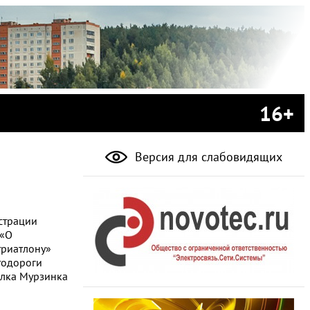
16+
Версия для слабовидящих
страции
 «О
триатлону»
втодороги
елка Мурзинка