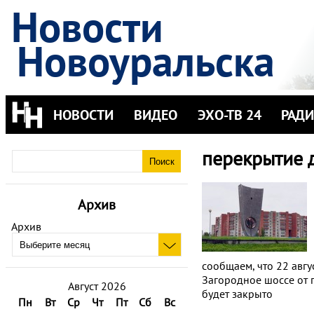
Новости
Новоуральска
НОВОСТИ
ВИДЕО
ЭХО-ТВ 24
РАД
перекрытие 
Архив
Архив
сообщаем, что 22 авгус
Загородное шоссе от 
Август 2026
будет закрыто
Пн
Вт
Ср
Чт
Пт
Сб
Вс