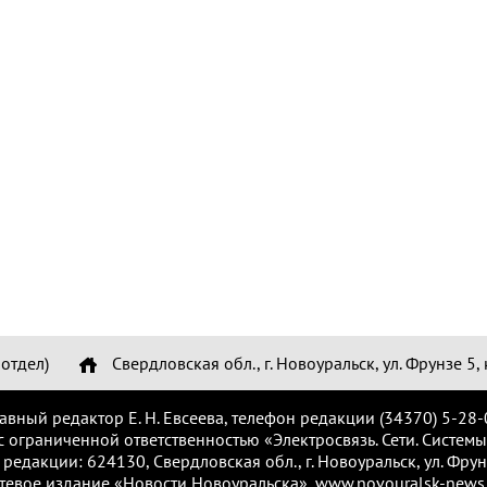
отдел)
Свердловская обл., г. Новоуральск, ул. Фрунзе 5, 
лавный редактор Е. Н. Евсеева, телефон редакции (34370) 5-28-
с ограниченной ответственностью «Электросвязь. Сети. Системы
 редакции: 624130, Свердловская обл., г. Новоуральск, ул. Фрунз
тевое издание «Новости Новоуральска», www.novouralsk-news.