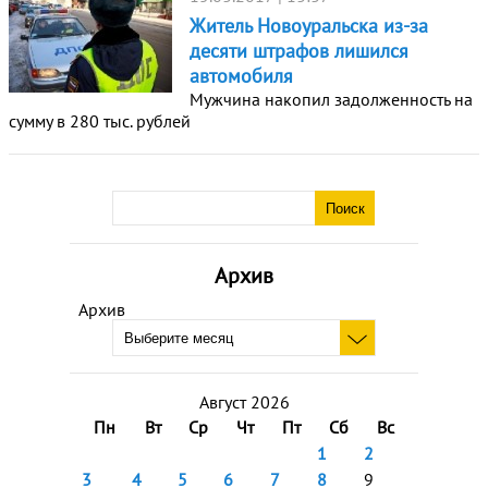
Житель Новоуральска из-за
десяти штрафов лишился
автомобиля
Мужчина накопил задолженность на
сумму в 280 тыс. рублей
Архив
Архив
Август 2026
Пн
Вт
Ср
Чт
Пт
Сб
Вс
1
2
3
4
5
6
7
8
9