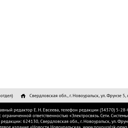
отдел)
Свердловская обл., г. Новоуральск, ул. Фрунзе 5, 
лавный редактор Е. Н. Евсеева, телефон редакции (34370) 5-28-
с ограниченной ответственностью «Электросвязь. Сети. Системы
 редакции: 624130, Свердловская обл., г. Новоуральск, ул. Фрунз
тевое издание «Новости Новоуральска», www.novouralsk-news.