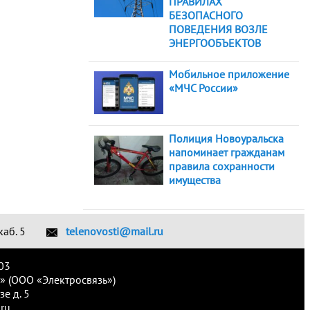
ПРАВИЛАХ
БЕЗОПАСНОГО
ПОВЕДЕНИЯ ВОЗЛЕ
ЭНЕРГООБЪЕКТОВ
Мобильное приложение
«МЧС России»
Полиция Новоуральска
напоминает гражданам
правила сохранности
имущества
каб. 5
telenovosti@mail.ru
03
» (ООО «Электросвязь»)
е д. 5
ru.