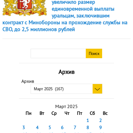
увеличило размер
единовременной выплаты
уральцам, заключившим
контракт с Минобороны на прохождение службы на
СВО, до 2,5 миллионов рублей
Архив
Архив
Март 2025
Пн
Вт
Ср
Чт
Пт
Сб
Вс
1
2
3
4
5
6
7
8
9