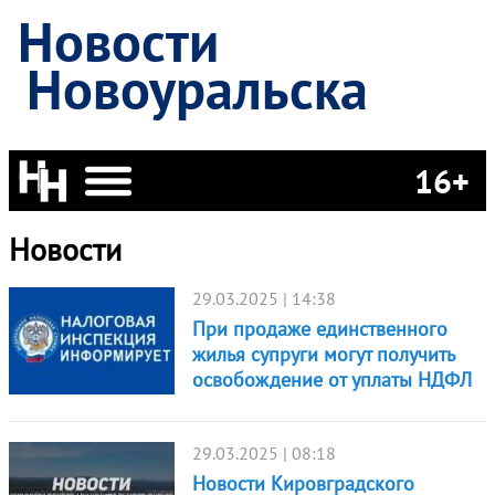
Новости
Новоуральска
16+
Новости
29.03.2025 | 14:38
При продаже единственного
жилья супруги могут получить
освобождение от уплаты НДФЛ
29.03.2025 | 08:18
Новости Кировградского