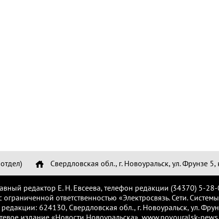
отдел)
Свердловская обл., г. Новоуральск, ул. Фрунзе 5, 
лавный редактор Е. Н. Евсеева, телефон редакции (34370) 5-28-
с ограниченной ответственностью «Электросвязь. Сети. Системы
 редакции: 624130, Свердловская обл., г. Новоуральск, ул. Фрунз
тевое издание «Новости Новоуральска», www.novouralsk-news.