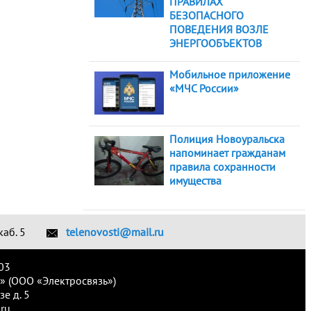
ПРАВИЛАХ
БЕЗОПАСНОГО
ПОВЕДЕНИЯ ВОЗЛЕ
ЭНЕРГООБЪЕКТОВ
Мобильное приложение
«МЧС России»
Полиция Новоуральска
напоминает гражданам
правила сохранности
имущества
каб. 5
telenovosti@mail.ru
03
» (ООО «Электросвязь»)
е д. 5
ru.