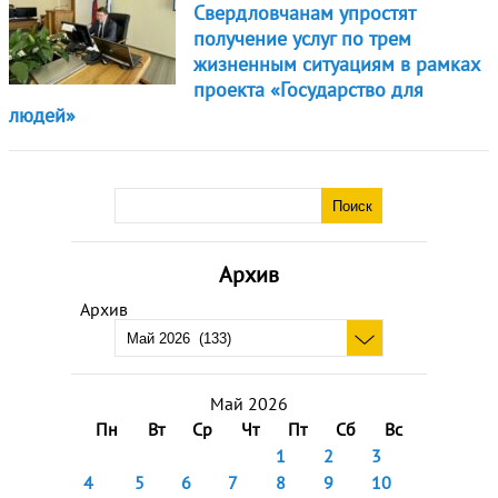
Свердловчанам упростят
получение услуг по трем
жизненным ситуациям в рамках
проекта «Государство для
людей»
Архив
Архив
Май 2026
Пн
Вт
Ср
Чт
Пт
Сб
Вс
1
2
3
4
5
6
7
8
9
10