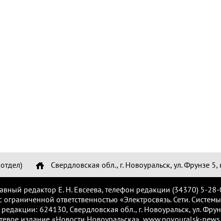
отдел)
Свердловская обл., г. Новоуральск, ул. Фрунзе 5, 
лавный редактор Е. Н. Евсеева, телефон редакции (34370) 5-28-
с ограниченной ответственностью «Электросвязь. Сети. Системы
 редакции: 624130, Свердловская обл., г. Новоуральск, ул. Фрунз
тевое издание «Новости Новоуральска», www.novouralsk-news.