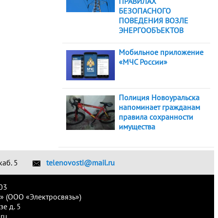
ПРАВИЛАХ
БЕЗОПАСНОГО
ПОВЕДЕНИЯ ВОЗЛЕ
ЭНЕРГООБЪЕКТОВ
Мобильное приложение
«МЧС России»
Полиция Новоуральска
напоминает гражданам
правила сохранности
имущества
каб. 5
telenovosti@mail.ru
03
» (ООО «Электросвязь»)
е д. 5
ru.