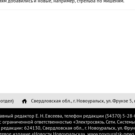
ям добавились и новые, например, стрельба по мишеням.
отдел)
Свердловская обл., г. Новоуральск, ул. Фрунзе 5, 
лавный редактор Е. Н. Евсеева, телефон редакции (34370) 5-28-
с ограниченной ответственностью «Электросвязь. Сети. Системы
 редакции: 624130, Свердловская обл., г. Новоуральск, ул. Фрунз
тевое издание «Новости Новоуральска», www.novouralsk-news.