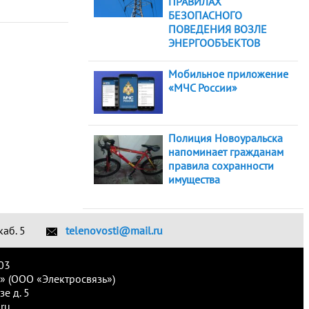
ПРАВИЛАХ
БЕЗОПАСНОГО
ПОВЕДЕНИЯ ВОЗЛЕ
ЭНЕРГООБЪЕКТОВ
Мобильное приложение
«МЧС России»
Полиция Новоуральска
напоминает гражданам
правила сохранности
имущества
каб. 5
telenovosti@mail.ru
03
» (ООО «Электросвязь»)
е д. 5
ru.