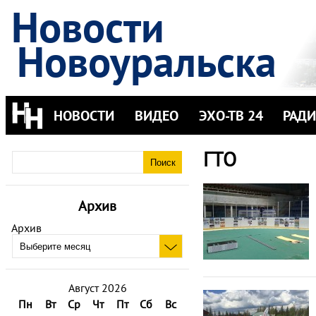
Новости
Новоуральска
НОВОСТИ
ВИДЕО
ЭХО-ТВ 24
РАД
ГТО
Архив
Архив
Август 2026
Пн
Вт
Ср
Чт
Пт
Сб
Вс