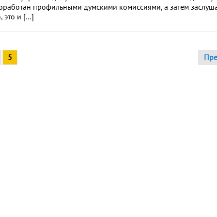
оработан профильными думскими комиссиями, а затем заслуш
 это и […]
5
Пр