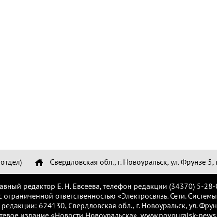
отдел)
Свердловская обл., г. Новоуральск, ул. Фрунзе 5, 
лавный редактор Е. Н. Евсеева, телефон редакции (34370) 5-28-
с ограниченной ответственностью «Электросвязь. Сети. Системы
 редакции: 624130, Свердловская обл., г. Новоуральск, ул. Фрунз
тевое издание «Новости Новоуральска», www.novouralsk-news.