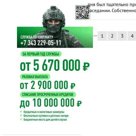
дня был тщательно пр
заседании. Собственно,
...
1
2
3
4