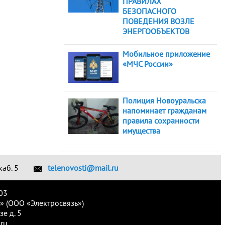
ПРАВИЛАХ
БЕЗОПАСНОГО
ПОВЕДЕНИЯ ВОЗЛЕ
ЭНЕРГООБЪЕКТОВ
Мобильное приложение
«МЧС России»
Полиция Новоуральска
напоминает гражданам
правила сохранности
имущества
каб. 5
telenovosti@mail.ru
03
» (ООО «Электросвязь»)
е д. 5
ru.