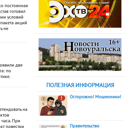
ько постоянная
став готовил
нии условий
 пакета акций
ь не
роявили две
а: по
тике.
ПОЛЕЗНАЯ ИНФОРМАЦИЯ
Осторожно! Мошенники!
етендовать на
ектов
 часа. При
Правительство
нкт повестки