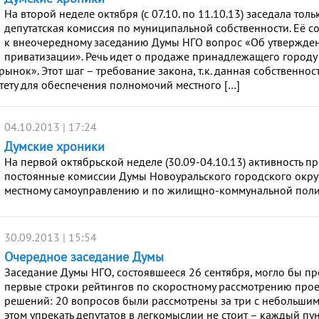
На второй неделе октября (с 07.10. по 11.10.13) заседала тол
депутатская комиссия по муниципальной собственности. Её со
к внеочередному заседанию Думы НГО вопрос «Об утвержде
приватизации». Речь идет о продаже принадлежащего городу
нок». Этот шаг – требование закона, т.к. данная собственност
тету для обеспечения полномочий местного […]
04.10.2013 | 17:24
Думские хроники
На первой октябрьской неделе (30.09-04.10.13) активность п
постоянные комиссии Думы Новоуральского городского округ
местному самоуправлению и по жилищно-коммунальной поли
30.09.2013 | 15:54
Очередное заседание Думы
Заседание Думы НГО, состоявшееся 26 сентября, могло бы пр
первые строки рейтингов по скоростному рассмотрению про
решений: 20 вопросов были рассмотрены за три с небольшим
этом упрекать депутатов в легкомыслии не стоит – каждый пу