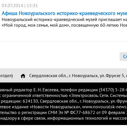
03.07.2014 | 15:31
Афиша Новоуральского историко-краеведческого муз
Новоуральский историко-краеведческий музей приглашает на
«Мой город, моя семья, мой дом», посвященную 60-летию Но
С
отдел)
Свердловская обл., г. Новоуральск, ул. Фрунзе 5, 
лавный редактор Е. Н. Евсеева, телефон редакции (34370) 5-28-
с ограниченной ответственностью «Электросвязь. Сети. Системы
 редакции: 624130, Свердловская обл., г. Новоуральск, ул. Фрунз
тевое издание «Новости Новоуральска», www.novouralsk-news.
тельство о регистрации СМИ Эл № ФС77-68672 от 09 февраля 2
надзору в сфере связи, информационных технологий и массов