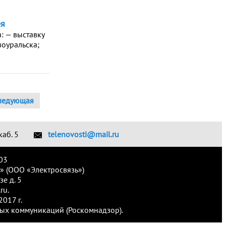
ея
: — выставку
воуральска;
ледующая
каб. 5
telenovosti@mail.ru
03
» (ООО «Электросвязь»)
е д. 5
ru.
017 г.
ых коммуникаций (Роскомнадзор).