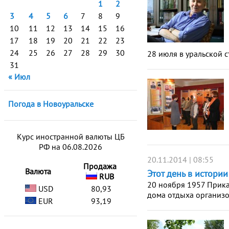
1
2
3
4
5
6
7
8
9
10
11
12
13
14
15
16
17
18
19
20
21
22
23
24
25
26
27
28
29
30
28 июля в уральской с
31
« Июл
Погода в Новоуральске
Курс иностранной валюты ЦБ
РФ на 06.08.2026
20.11.2014 | 08:55
Продажа
Валюта
Этот день в истори
RUB
20 ноября 1957 Прика
USD
80,93
дома отдыха организ
EUR
93,19