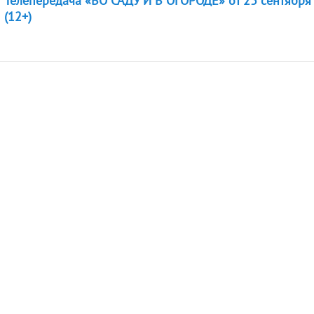
Телепередача «ВО САДУ И В ОГОРОДЕ» от 23 сентября
(12+)