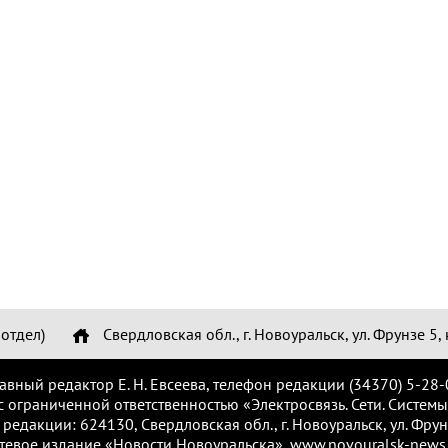
отдел)
Свердловская обл., г. Новоуральск, ул. Фрунзе 5, 
лавный редактор Е. Н. Евсеева, телефон редакции (34370) 5-28-
с ограниченной ответственностью «Электросвязь. Сети. Системы
 редакции: 624130, Свердловская обл., г. Новоуральск, ул. Фрунз
тевое издание «Новости Новоуральска», www.novouralsk-news.