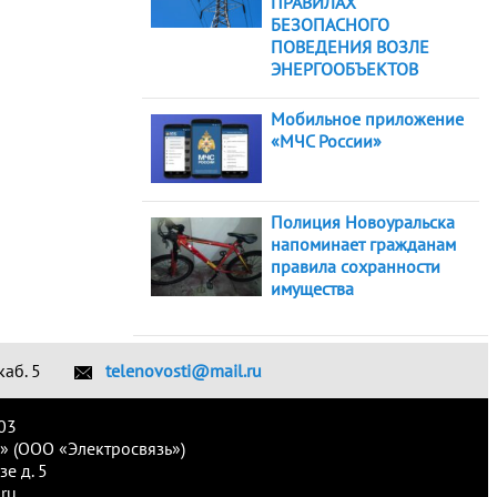
ПРАВИЛАХ
БЕЗОПАСНОГО
ПОВЕДЕНИЯ ВОЗЛЕ
ЭНЕРГООБЪЕКТОВ
Мобильное приложение
«МЧС России»
Полиция Новоуральска
напоминает гражданам
правила сохранности
имущества
каб. 5
telenovosti@mail.ru
03
» (ООО «Электросвязь»)
е д. 5
ru.