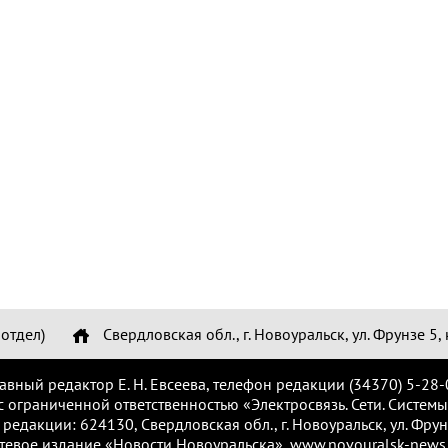
отдел)
Свердловская обл., г. Новоуральск, ул. Фрунзе 5, 
лавный редактор Е. Н. Евсеева, телефон редакции (34370) 5-28-
с ограниченной ответственностью «Электросвязь. Сети. Системы
 редакции: 624130, Свердловская обл., г. Новоуральск, ул. Фрунз
тевое издание «Новости Новоуральска», www.novouralsk-news.