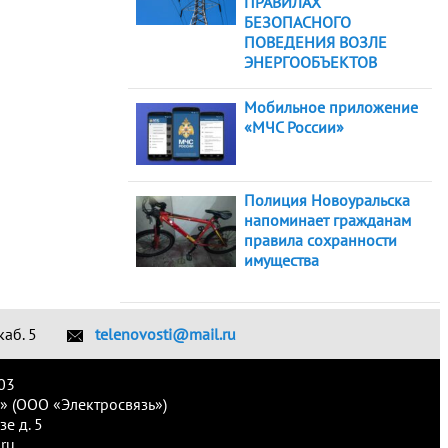
ПРАВИЛАХ
БЕЗОПАСНОГО
ПОВЕДЕНИЯ ВОЗЛЕ
ЭНЕРГООБЪЕКТОВ
Мобильное приложение
«МЧС России»
Полиция Новоуральска
напоминает гражданам
правила сохранности
имущества
каб. 5
telenovosti@mail.ru
03
» (ООО «Электросвязь»)
е д. 5
ru.