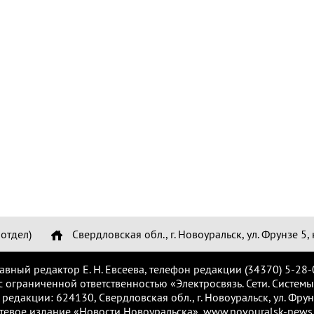
отдел)
Свердловская обл., г. Новоуральск, ул. Фрунзе 5, 
лавный редактор Е. Н. Евсеева, телефон редакции (34370) 5-28-
с ограниченной ответственностью «Электросвязь. Сети. Системы
 редакции: 624130, Свердловская обл., г. Новоуральск, ул. Фрунз
тевое издание «Новости Новоуральска», www.novouralsk-news.