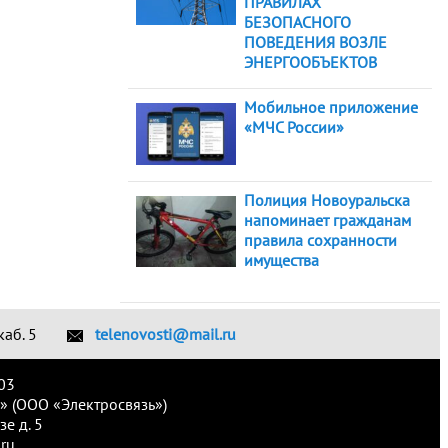
ПРАВИЛАХ
БЕЗОПАСНОГО
ПОВЕДЕНИЯ ВОЗЛЕ
ЭНЕРГООБЪЕКТОВ
Мобильное приложение
«МЧС России»
Полиция Новоуральска
напоминает гражданам
правила сохранности
имущества
каб. 5
telenovosti@mail.ru
03
» (ООО «Электросвязь»)
е д. 5
ru.