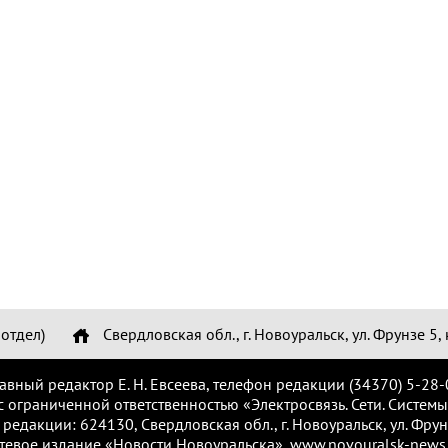
отдел)
Свердловская обл., г. Новоуральск, ул. Фрунзе 5, 
лавный редактор Е. Н. Евсеева, телефон редакции (34370) 5-28-
с ограниченной ответственностью «Электросвязь. Сети. Системы
 редакции: 624130, Свердловская обл., г. Новоуральск, ул. Фрунз
тевое издание «Новости Новоуральска», www.novouralsk-news.