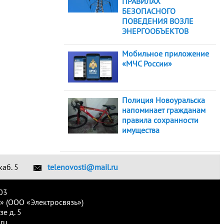
ПРАВИЛАХ
БЕЗОПАСНОГО
ПОВЕДЕНИЯ ВОЗЛЕ
ЭНЕРГООБЪЕКТОВ
Мобильное приложение
«МЧС России»
Полиция Новоуральска
напоминает гражданам
правила сохранности
имущества
каб. 5
telenovosti@mail.ru
03
» (ООО «Электросвязь»)
е д. 5
ru.