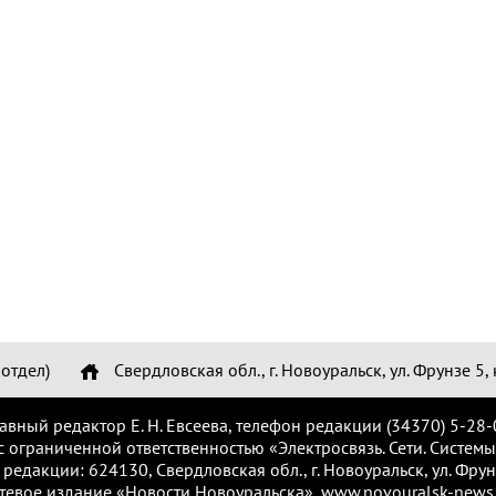
отдел)
Свердловская обл., г. Новоуральск, ул. Фрунзе 5, 
лавный редактор Е. Н. Евсеева, телефон редакции (34370) 5-28-
с ограниченной ответственностью «Электросвязь. Сети. Системы
 редакции: 624130, Свердловская обл., г. Новоуральск, ул. Фрунз
тевое издание «Новости Новоуральска», www.novouralsk-news.